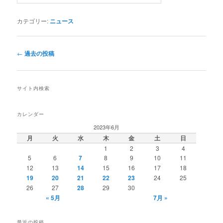
カテゴリー:
ニュース
投
←
過去の投稿
稿
ナ
ビ
サイト内検索
ゲ
ー
シ
カレンダー
ョ
2023年6月
ン
月
火
水
木
金
土
日
1
2
3
4
5
6
7
8
9
10
11
12
13
14
15
16
17
18
19
20
21
22
23
24
25
26
27
28
29
30
« 5月
7月 »
最近の投稿