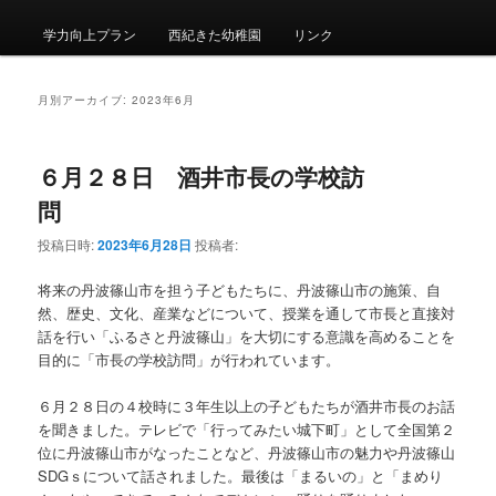
メ
ニ
学力向上プラン
西紀きた幼稚園
リンク
ュ
ー
月別アーカイブ:
2023年6月
６月２８日 酒井市長の学校訪
問
投稿日時:
2023年6月28日
投稿者:
将来の丹波篠山市を担う子どもたちに、丹波篠山市の施策、自
然、歴史、文化、産業などについて、授業を通して市長と直接対
話を行い「ふるさと丹波篠山」を大切にする意識を高めることを
目的に「市長の学校訪問」が行われています。
６月２８日の４校時に３年生以上の子どもたちが酒井市長のお話
を聞きました。テレビで「行ってみたい城下町」として全国第２
位に丹波篠山市がなったことなど、丹波篠山市の魅力や丹波篠山
SDGｓについて話されました。最後は「まるいの」と「まめり