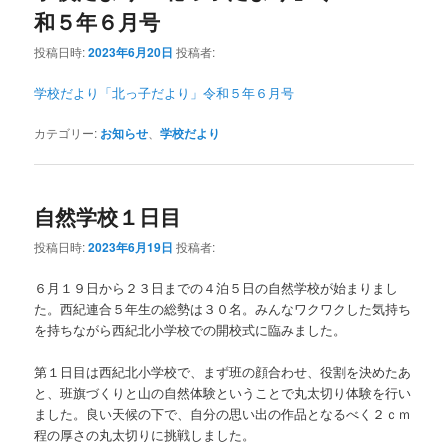
和５年６月号
投稿日時:
2023年6月20日
投稿者:
学校だより「北っ子だより」令和５年６月号
カテゴリー:
お知らせ
、
学校だより
自然学校１日目
投稿日時:
2023年6月19日
投稿者:
６月１９日から２３日までの４泊５日の自然学校が始まりまし
た。西紀連合５年生の総勢は３０名。みんなワクワクした気持ち
を持ちながら西紀北小学校での開校式に臨みました。
第１日目は西紀北小学校で、まず班の顔合わせ、役割を決めたあ
と、班旗づくりと山の自然体験ということで丸太切り体験を行い
ました。良い天候の下で、自分の思い出の作品となるべく２ｃｍ
程の厚さの丸太切りに挑戦しました。