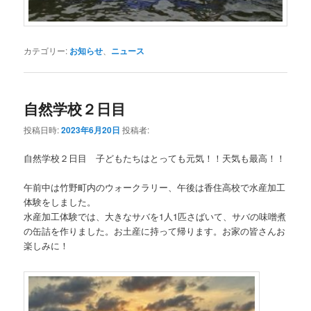
カテゴリー:
お知らせ
、
ニュース
自然学校２日目
投稿日時:
2023年6月20日
投稿者:
自然学校２日目 子どもたちはとっても元気！！天気も最高！！
午前中は竹野町内のウォークラリー、午後は香住高校で水産加工
体験をしました。
水産加工体験では、大きなサバを1人1匹さばいて、サバの味噌煮
の缶詰を作りました。お土産に持って帰ります。お家の皆さんお
楽しみに！