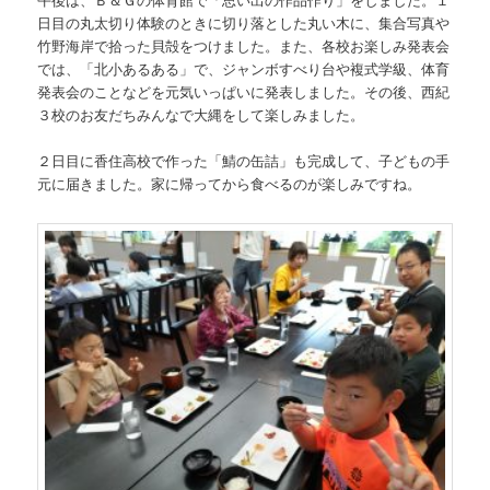
日目の丸太切り体験のときに切り落とした丸い木に、集合写真や
竹野海岸で拾った貝殻をつけました。また、各校お楽しみ発表会
では、「北小あるある」で、ジャンボすべり台や複式学級、体育
発表会のことなどを元気いっぱいに発表しました。その後、西紀
３校のお友だちみんなで大縄をして楽しみました。
２日目に香住高校で作った「鯖の缶詰」も完成して、子どもの手
元に届きました。家に帰ってから食べるのが楽しみですね。