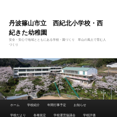
メ
イ
ン
コ
丹波篠山市立 西紀北小学校・西
ン
紀きた幼稚園
テ
ン
安全・安心で地域とともにある学校・園づくり 草山の風土で育む人
ツ
づくり
へ
移
動
メ
ホーム
学校紹介
年間行事予定
お知らせ
イ
ン
学校だより
各種規定
学校運営協議会
学校評価