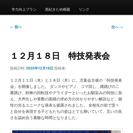
メ
ニ
学力向上プラン
西紀きた幼稚園
リンク
ュ
ー
投
←
前へ
次へ
→
稿
ナ
ビ
ゲ
１２月１８日 特技発表会
ー
シ
投稿日時:
2025年12月18日
投稿者:
ョ
ン
１２月１１日（木）と１８日（木）に、児童会主催の「特技発表
会」を開催しました。 ダンスやピアノ、コマ回し、縄跳びの二
重跳び、鉄棒の回転技やグライダーといったお馴染みの特技に加
え、大声出しや算数の面積の求め方の分かりやすい解説など、個
性の光るユニークな発表も披露されました。 全校生の前で堂々
と自分を表現する子どもたちの姿はとても輝いていて、互いの良
さを認め合う素敵な時間となりました。