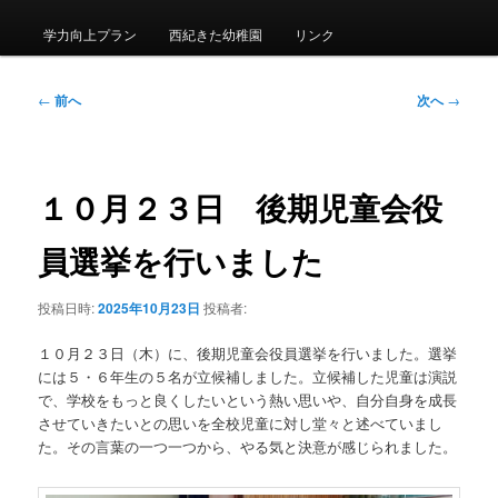
メ
ニ
学力向上プラン
西紀きた幼稚園
リンク
ュ
ー
投
←
前へ
次へ
→
稿
ナ
ビ
ゲ
１０月２３日 後期児童会役
ー
シ
員選挙を行いました
ョ
ン
投稿日時:
2025年10月23日
投稿者:
１０月２３日（木）に、後期児童会役員選挙を行いました。選挙
には５・６年生の５名が立候補しました。立候補した児童は演説
で、学校をもっと良くしたいという熱い思いや、自分自身を成長
させていきたいとの思いを全校児童に対し堂々と述べていまし
た。その言葉の一つ一つから、やる気と決意が感じられました。