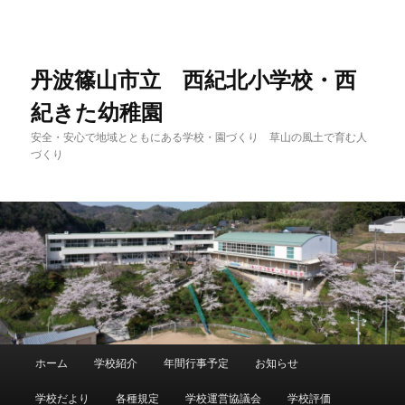
メ
イ
ン
コ
丹波篠山市立 西紀北小学校・西
ン
紀きた幼稚園
テ
ン
安全・安心で地域とともにある学校・園づくり 草山の風土で育む人
ツ
づくり
へ
移
動
メ
ホーム
学校紹介
年間行事予定
お知らせ
イ
ン
学校だより
各種規定
学校運営協議会
学校評価