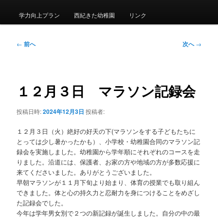
メ
ニ
学力向上プラン
西紀きた幼稚園
リンク
ュ
ー
投
←
前へ
次へ
→
稿
ナ
ビ
ゲ
１２月３日 マラソン記録会
ー
シ
投稿日時:
2024年12月3日
投稿者:
ョ
ン
１２月３日（火）絶好の好天の下(マラソンをする子どもたちに
とっては少し暑かったかも）、小学校・幼稚園合同のマラソン記
録会を実施しました。幼稚園から学年順にそれぞれのコースを走
りました。沿道には、保護者、お家の方や地域の方が多数応援に
来てくださいました。ありがとうございました。
早朝マラソンが１１月下旬より始まり、体育の授業でも取り組ん
できました。体と心の持久力と忍耐力を身につけることをめざし
た記録会でした。
今年は学年男女別で２つの新記録が誕生しました。自分の中の最