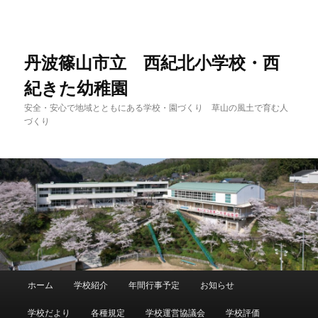
メ
イ
ン
コ
丹波篠山市立 西紀北小学校・西
ン
紀きた幼稚園
テ
ン
安全・安心で地域とともにある学校・園づくり 草山の風土で育む人
ツ
づくり
へ
移
動
メ
ホーム
学校紹介
年間行事予定
お知らせ
イ
ン
学校だより
各種規定
学校運営協議会
学校評価