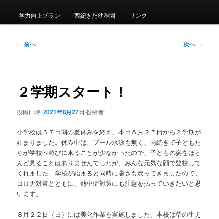
メ
ニ
学力向上プラン
西紀きた幼稚園
リンク
ュ
ー
投
←
前へ
次へ
→
稿
ナ
ビ
ゲ
２学期スタート！
ー
シ
投稿日時:
2021年8月27日
投稿者:
ョ
ン
小学校は３７日間の夏休みを終え、本日８月２７日から２学期が
始まりました。休み中は、プール水泳も無く、雨続きで子どもた
ちが学校へ遊びに来ることが少なかったので、子どもの姿をほと
んど見ることはありませんでしたが、みんな元気な顔で登校して
くれました。学校が始まると同時に暑さも戻ってきましたので、
コロナ対策とともに、熱中症対策にも注意を払っていきたいと思
います。
８月２２日（日）には美化作業を実施しました。本校は草の生え