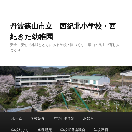
メ
イ
ン
コ
丹波篠山市立 西紀北小学校・西
ン
紀きた幼稚園
テ
ン
安全・安心で地域とともにある学校・園づくり 草山の風土で育む人
ツ
づくり
へ
移
動
メ
ホーム
学校紹介
年間行事予定
お知らせ
イ
ン
学校だより
各種規定
学校運営協議会
学校評価