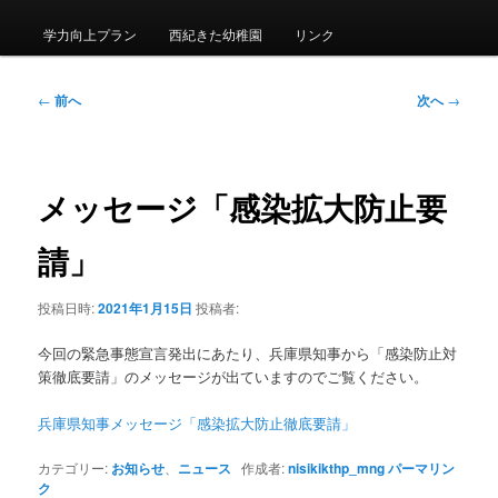
メ
ニ
学力向上プラン
西紀きた幼稚園
リンク
ュ
ー
投
←
前へ
次へ
→
稿
ナ
ビ
ゲ
メッセージ「感染拡大防止要
ー
シ
請」
ョ
ン
投稿日時:
2021年1月15日
投稿者:
今回の緊急事態宣言発出にあたり、兵庫県知事から「感染防止対
策徹底要請」のメッセージが出ていますのでご覧ください。
兵庫県知事メッセージ「感染拡大防止徹底要請」
カテゴリー:
お知らせ
、
ニュース
作成者:
nisikikthp_mng
パーマリン
ク