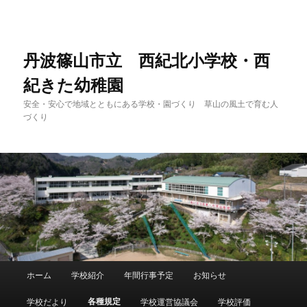
メ
イ
ン
コ
丹波篠山市立 西紀北小学校・西
ン
紀きた幼稚園
テ
ン
安全・安心で地域とともにある学校・園づくり 草山の風土で育む人
ツ
づくり
へ
移
動
メ
ホーム
学校紹介
年間行事予定
お知らせ
イ
ン
各種規定
学校だより
学校運営協議会
学校評価