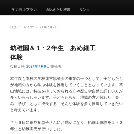
メ
ニ
学力向上プラン
西紀きた幼稚園
リンク
ュ
ー
日別アーカイブ:
2024年7月9日
幼稚園＆１･２年生 あめ細工
体験
投稿日時:
2024年7月9日
投稿者:
本年度も本校の学校運営協議会の事業の一つとして、子どもたち
が地域の方から学ぶ体験を推進していくこととなっています。草
山地域には、特技を持っておられる方や歴史や自然に詳しい方が
多くいらっしゃいます。子どもたちが、地域の方と関わり、楽し
み、学び、ともに成長する、そんな体験を多く推進していきたい
と考えています。
７月９日に細見多恵子さんにお世話になり、飴細工体験を１・２
年生と幼稚園児が行いました。