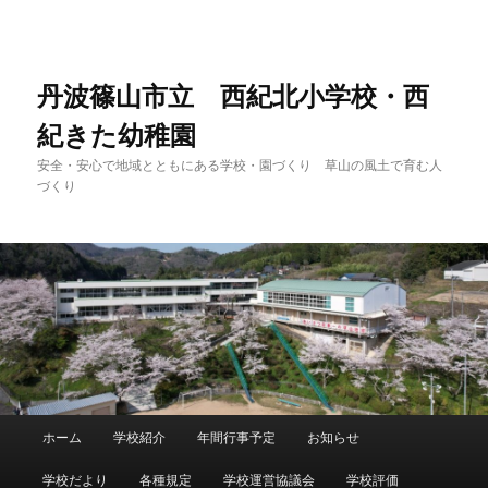
メ
サ
イ
ブ
ン
コ
コ
ン
丹波篠山市立 西紀北小学校・西
ン
テ
紀きた幼稚園
テ
ン
ン
ツ
安全・安心で地域とともにある学校・園づくり 草山の風土で育む人
ツ
へ
づくり
へ
移
移
動
動
メ
ホーム
学校紹介
年間行事予定
お知らせ
イ
ン
学校だより
各種規定
学校運営協議会
学校評価