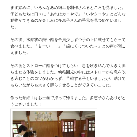
まず始めに、いろんなあめ細工を制作されるところを見ました。
子どもたちは口々に「あれはカニやで」「いやタコや」とどんな
動物ができるのか楽しみに多恵子さんの手元を見つめていまし
た。
その後、水飴状の熱い飴を全員少しずつ手の上に載せてもらって
食べました。「甘ーい！！」「歯にくっついた～」との声が聞こ
えました。
そのあとストローに飴をつけてもらい、息を吹き込んで大きく膨
らませる体験をしました。幼稚園児の中にはストローから息を吹
き込むことのコツがわからず、苦戦する子もいましたが、助けて
もらいながらも大きく膨らませることができていました。
作った飴細工はお土産で持って帰りました。多恵子さんありがと
うございました！